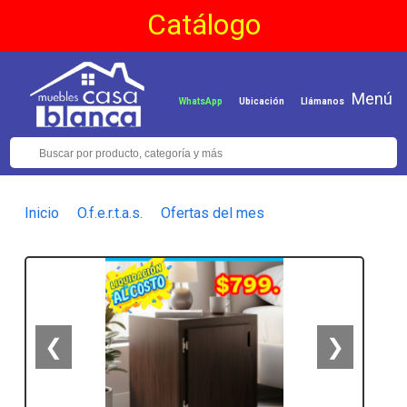
Catálogo
Menú
WhatsApp
Ubicación
Llámanos
Inicio
O.f.e.r.t.a.s.
Ofertas del mes
❮
❯