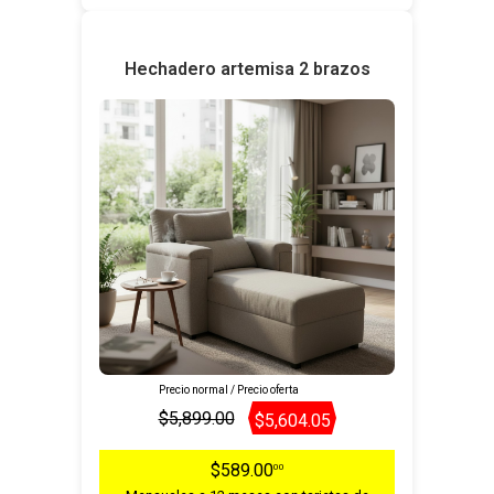
Hechadero artemisa 2 brazos
Precio normal / Precio oferta
$5,899.00
$5,604.05
$589.00
00