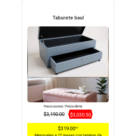
Taburete baul
Precio normal / Precio oferta
$3,190.00
$3,030.50
$319.00
00
Mensuales a 12 meses con tarjetas de