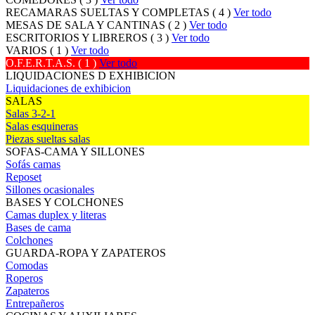
RECAMARAS SUELTAS Y COMPLETAS ( 4 )
Ver todo
MESAS DE SALA Y CANTINAS ( 2 )
Ver todo
ESCRITORIOS Y LIBREROS ( 3 )
Ver todo
VARIOS ( 1 )
Ver todo
O.F.E.R.T.A.S. ( 1 )
Ver todo
LIQUIDACIONES D EXHIBICION
Liquidaciones de exhibicion
SALAS
Salas 3-2-1
Salas esquineras
Piezas sueltas salas
SOFAS-CAMA Y SILLONES
Sofás camas
Reposet
Sillones ocasionales
BASES Y COLCHONES
Camas duplex y literas
Bases de cama
Colchones
GUARDA-ROPA Y ZAPATEROS
Comodas
Roperos
Zapateros
Entrepañeros