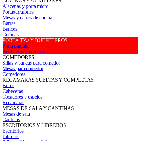
COCINAS Y AUXILIARES
Alacenas y porta micro
Portagarrafones
Mesas y carros de cocina
Barras
Bancos
Cocinas
PORTA TV,s Y BUEFETEROS
Porta pantalla
Buefeteros y credenzas
COMEDORES
Sillas y bancas para comedor
Mesas para comedor
Comedores
RECAMARAS SUELTAS Y COMPLETAS
Buros
Cabeceras
Tocadores y espejos
Recamaras
MESAS DE SALA Y CANTINAS
Mesas de sala
Cantinas
ESCRITORIOS Y LIBREROS
Escritorios
Libreros