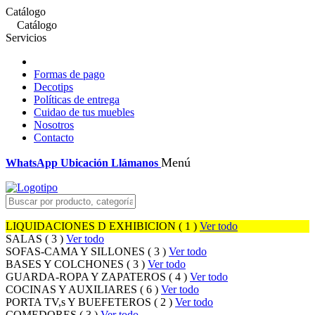
Catálogo
Catálogo
Servicios
Formas de pago
Decotips
Políticas de entrega
Cuidao de tus muebles
Nosotros
Contacto
Menú
WhatsApp
Ubicación
Llámanos
LIQUIDACIONES D EXHIBICION ( 1 )
Ver todo
SALAS ( 3 )
Ver todo
SOFAS-CAMA Y SILLONES ( 3 )
Ver todo
BASES Y COLCHONES ( 3 )
Ver todo
GUARDA-ROPA Y ZAPATEROS ( 4 )
Ver todo
COCINAS Y AUXILIARES ( 6 )
Ver todo
PORTA TV,s Y BUEFETEROS ( 2 )
Ver todo
COMEDORES ( 3 )
Ver todo