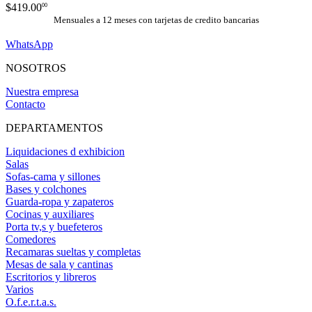
$419.00
00
Mensuales a 12 meses con tarjetas de credito bancarias
WhatsApp
NOSOTROS
Nuestra empresa
Contacto
DEPARTAMENTOS
Liquidaciones d exhibicion
Salas
Sofas-cama y sillones
Bases y colchones
Guarda-ropa y zapateros
Cocinas y auxiliares
Porta tv,s y buefeteros
Comedores
Recamaras sueltas y completas
Mesas de sala y cantinas
Escritorios y libreros
Varios
O.f.e.r.t.a.s.