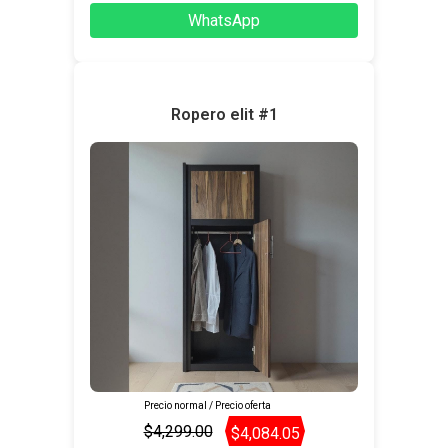
WhatsApp
Ropero elit #1
Precio normal / Precio oferta
$4,299.00
$4,084.05