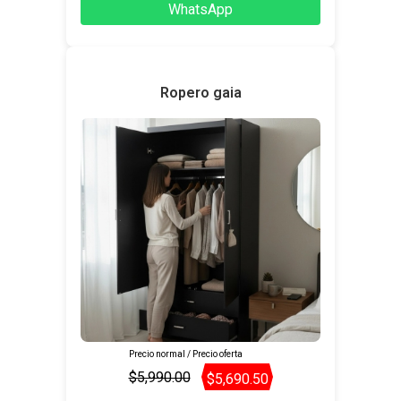
WhatsApp
Ropero gaia
Precio normal / Precio oferta
$5,990.00
$5,690.50