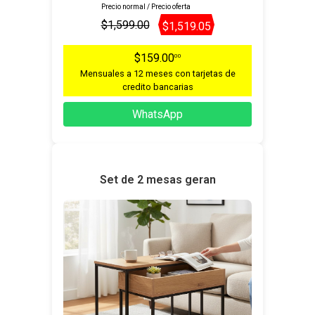
Precio normal / Precio oferta
$1,599.00
$1,519.05
$159.00
00
Mensuales a 12 meses con tarjetas de
credito bancarias
WhatsApp
Set de 2 mesas geran