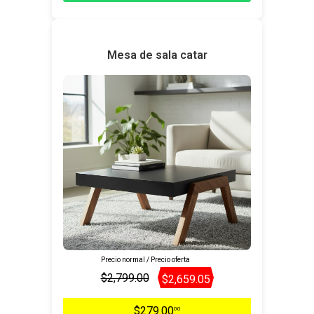
Mesa de sala catar
Precio normal / Precio oferta
$2,799.00
$2,659.05
$279.00
00