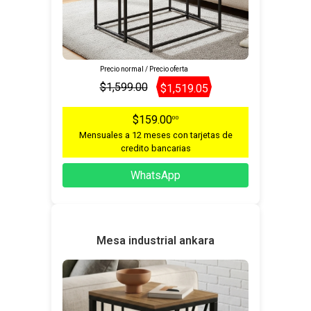
Precio normal / Precio oferta
$1,599.00
$1,519.05
$159.00
00
Mensuales a 12 meses con tarjetas de
credito bancarias
WhatsApp
Mesa industrial ankara