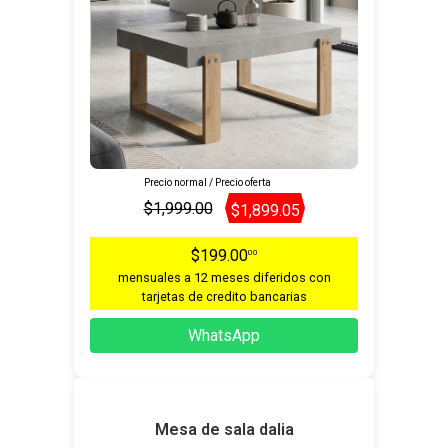
Precio normal / Precio oferta
$1,999.00
$1,899.05
$199.00
00
mensuales a 12 meses diferidos con
tarjetas de credito bancarias
WhatsApp
Mesa de sala dalia