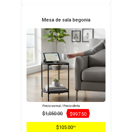
Mesa de sala begonia
Precio normal / Precio oferta
$1,050.00
$997.50
$105.00
00