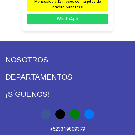
Mensuales a 12 meses con tarjetas de
credito bancarias
WhatsApp
NOSOTROS
DEPARTAMENTOS
¡SÍGUENOS!
+523319809379