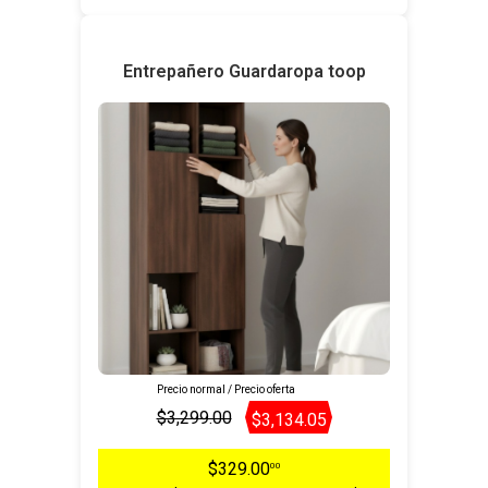
Entrepañero Guardaropa toop
Precio normal / Precio oferta
$3,299.00
$3,134.05
$329.00
00