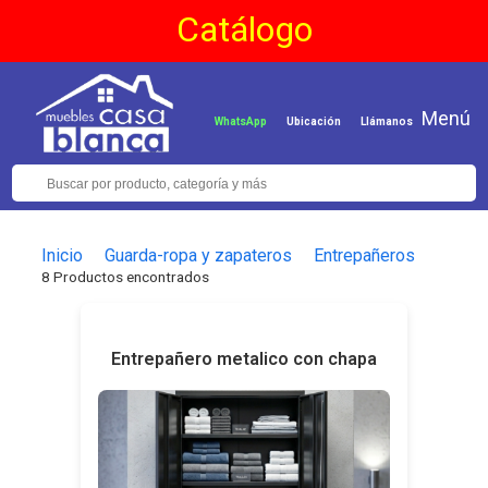
Catálogo
Menú
WhatsApp
Ubicación
Llámanos
Inicio
Guarda-ropa y zapateros
Entrepañeros
8 Productos encontrados
Entrepañero metalico con chapa