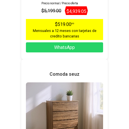
Precio normal / Precio oferta
$5,199.00
$4,939.05
$519.00
00
Mensuales a 12 meses con tarjetas de
credito bancarias
WhatsApp
Comoda seuz