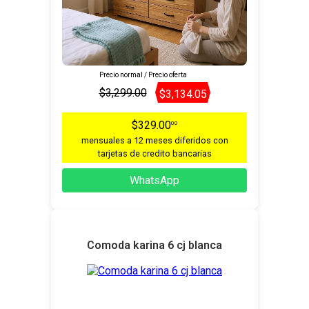
Precio normal / Precio oferta
$3,299.00
$3,134.05
$329.00
00
mensuales a 12 meses diferidos con
tarjetas de credito bancarias
WhatsApp
Comoda karina 6 cj blanca