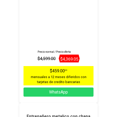
Precio normal / Precio oferta
$4,599.00
$4,369.05
$459.00
00
mensuales a 12 meses diferidos con
tarjetas de credito bancarias
WhatsApp
Entrepañero metalico con chapa