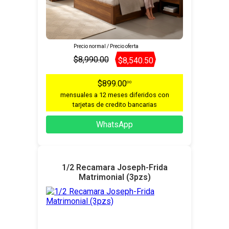
Precio normal / Precio oferta
$8,990.00
$8,540.50
$899.00
00
mensuales a 12 meses diferidos con
tarjetas de credito bancarias
WhatsApp
1/2 Recamara Joseph-Frida
Matrimonial (3pzs)