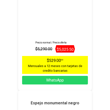
Precio normal / Precio oferta
$5,290.00
$5,025.50
$529.00
00
Mensuales a 12 meses con tarjetas de
credito bancarias
WhatsApp
Espejo monumental negro