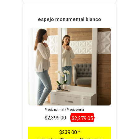
espejo monumental blanco
Precio normal / Precio oferta
$2,399.00
$2,279.05
$239.00
00