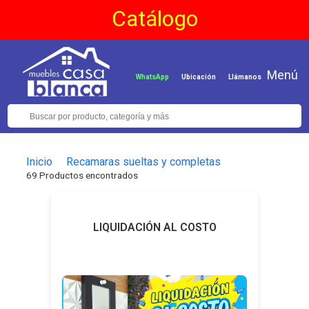
Catálogo
Menú
WhatsApp
Ubicación
Llámanos
Inicio
Recamaras sueltas y completas
69 Productos encontrados
LIQUIDACIÓN AL COSTO