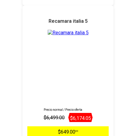
Recamara italia 5
Precio normal / Precio oferta
$6,499.00
$6,174.05
$649.00
00