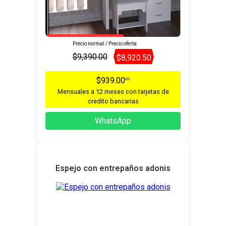
Precio normal / Precio oferta
$9,390.00
$8,920.50
$939.00
00
Mensuales a 12 meses con tarjetas de
credito bancarias
WhatsApp
Espejo con entrepaños adonis