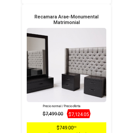
Recamara Arae-Monumental
Matrimonial
Precio normal / Precio oferta
$7,499.00
$7,124.05
$749.00
00