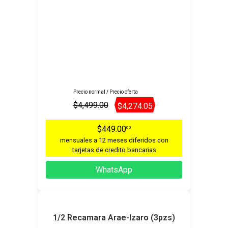
Precio normal / Precio oferta
$4,499.00
$4,274.05
$449.00
00
mensuales a 12 meses diferidos con
tarjetas de credito bancarias
WhatsApp
1/2 Recamara Arae-Izaro (3pzs)