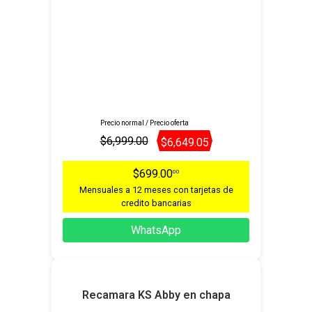
Precio normal / Precio oferta
$6,999.00
$6,649.05
$699.00
00
Mensuales a 12 meses con tarjetas de
credito bancarias
WhatsApp
Recamara KS Abby en chapa