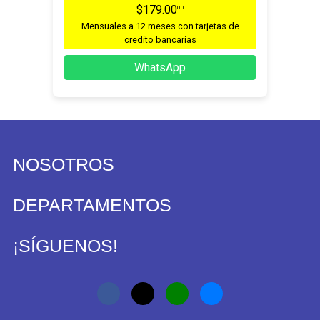
$179.00
00
Mensuales a 12 meses con tarjetas de
credito bancarias
WhatsApp
NOSOTROS
DEPARTAMENTOS
¡SÍGUENOS!