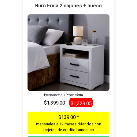
Burò Frida 2 cajones + hueco
Precio normal / Precio oferta
$1,399.00
$1,329.05
$139.00
00
mensuales a 12 meses diferidos con
tarjetas de credito bancarias