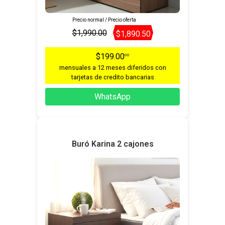
Precio normal / Precio oferta
$1,990.00
$1,890.50
$199.00
00
mensuales a 12 meses diferidos con
tarjetas de credito bancarias
WhatsApp
Buró Karina 2 cajones