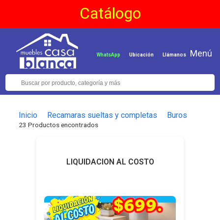
Catálogo
Menú
WhatsApp
Ubicación
Llámanos
Inicio
Recamaras sueltas y completas
Buros
23 Productos encontrados
LIQUIDACION AL COSTO