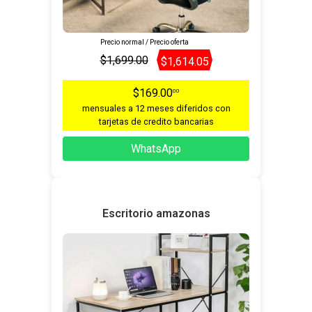
Precio normal / Precio oferta
$1,699.00
$1,614.05
$169.00
00
mensuales a 12 meses diferidos con
tarjetas de credito bancarias
WhatsApp
Escritorio amazonas