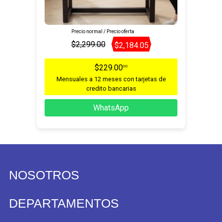
Precio normal / Precio oferta
$2,299.00
$2,184.05
$229.00
00
Mensuales a 12 meses con tarjetas de
credito bancarias
WhatsApp
NOSOTROS
DEPARTAMENTOS