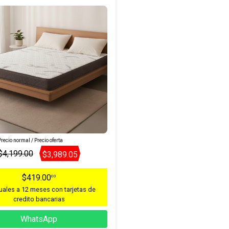
recio normal / Precio oferta
$4,199.00
$3,989.05
$419.00
00
ales a 12 meses con tarjetas de
credito bancarias
WhatsApp