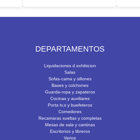
DEPARTAMENTOS
Liquidaciones d exhibicion
Salas
Sofas-cama y sillones
Bases y colchones
Guarda-ropa y zapateros
Cocinas y auxiliares
Porta tv,s y buefeteros
Comedores
Recamaras sueltas y completas
Mesas de sala y cantinas
Escritorios y libreros
Varios