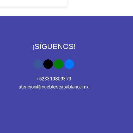
¡SÍGUENOS!
+523319809379
atencion@mueblescasablanca.mx