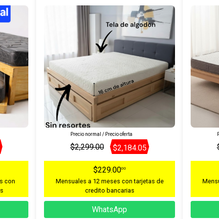
Precio normal / Precio oferta
P
$2,299.00
$2,184.05
$229.00
00
s con
Mensuales a 12 meses con tarjetas de
Mensu
as
credito bancarias
WhatsApp