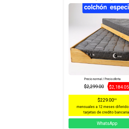
Precio normal / Precio oferta
$2,299.00
$2,184.05
$229.00
00
mensuales a 12 meses diferido
tarjetas de credito bancari
WhatsApp