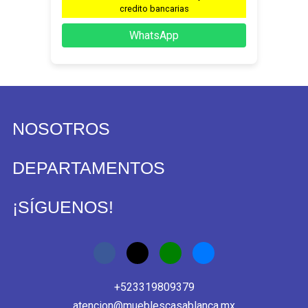
credito bancarias
WhatsApp
NOSOTROS
DEPARTAMENTOS
¡SÍGUENOS!
+523319809379
atencion@mueblescasablanca.mx