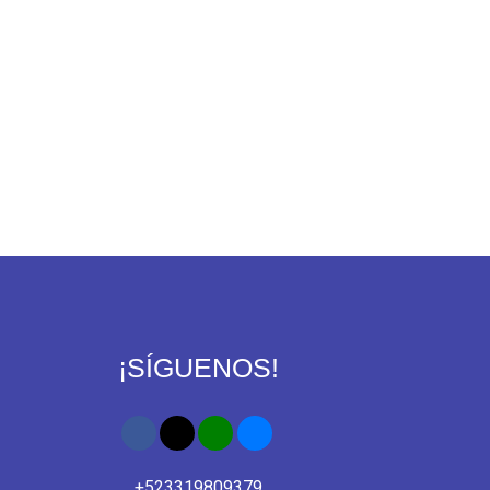
¡SÍGUENOS!
+523319809379