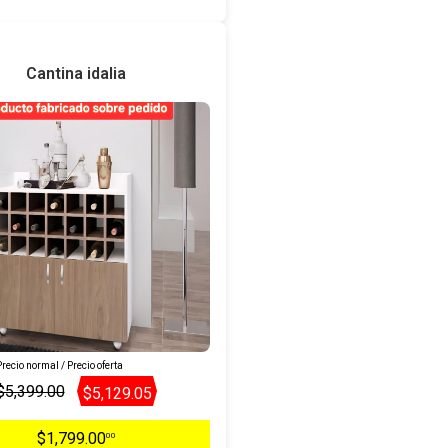
Cantina idalia
recio normal / Precio oferta
$5,399.00
$5,129.05
$1,799.00
00