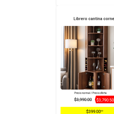
Librero cantina corne
Precio normal / Precio oferta
$3,990.00
$3,790.50
$399.00
00