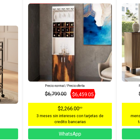
Precio normal / Precio oferta
P
$6,799.00
$6,459.05
$2,266.00
00
3 meses sin intereses con tarjetas de
mens
credito bancarias
t
WhatsApp