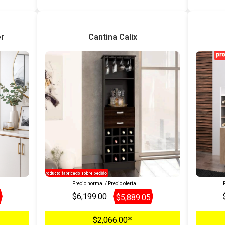
r
Cantina Calix
Precio normal / Precio oferta
P
$6,199.00
$5,889.05
$2,066.00
00