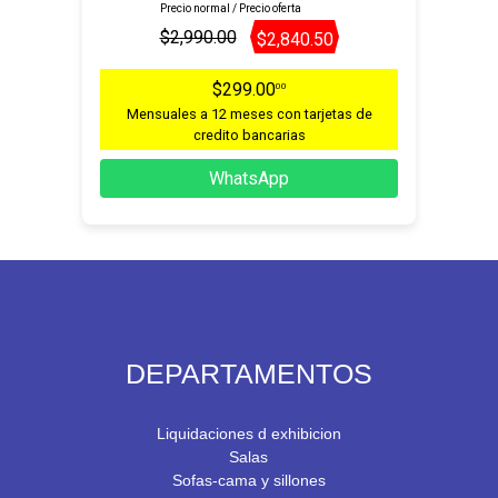
Precio normal / Precio oferta
$2,990.00
$2,840.50
$299.00
00
Mensuales a 12 meses con tarjetas de
credito bancarias
WhatsApp
DEPARTAMENTOS
Liquidaciones d exhibicion
Salas
Sofas-cama y sillones