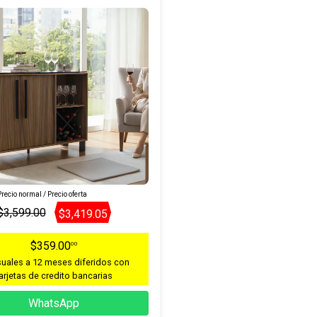
recio normal / Precio oferta
$3,599.00
$3,419.05
$359.00
00
uales a 12 meses diferidos con
arjetas de credito bancarias
WhatsApp