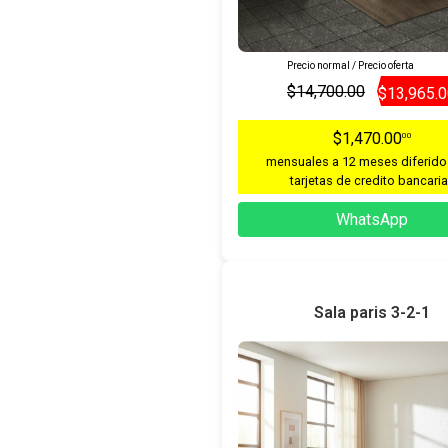
Precio normal / Precio oferta
$14,700.00
$13,965.
$1,470.00
00
mensuales a 12 meses diferido
tarjetas de credito bancari
WhatsApp
Sala paris 3-2-1