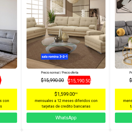
Precio normal / Precio oferta
Pr
$15,990.00
$
$15,190.50
$1,599.00
00
s con
mensuales a 12 meses diferidos con
mens
as
tarjetas de credito bancarias
t
WhatsApp