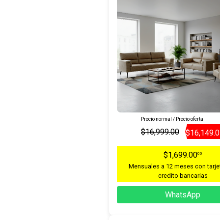
Precio normal / Precio oferta
$16,999.00
$16,149.
$1,699.00
00
Mensuales a 12 meses con tarje
credito bancarias
WhatsApp