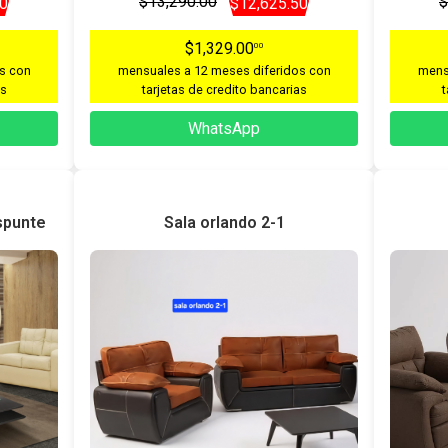
$13,290.00
$
50
$12,625.50
$1,329.00
00
s con
mensuales a 12 meses diferidos con
mens
as
tarjetas de credito bancarias
t
WhatsApp
spunte
Sala orlando 2-1