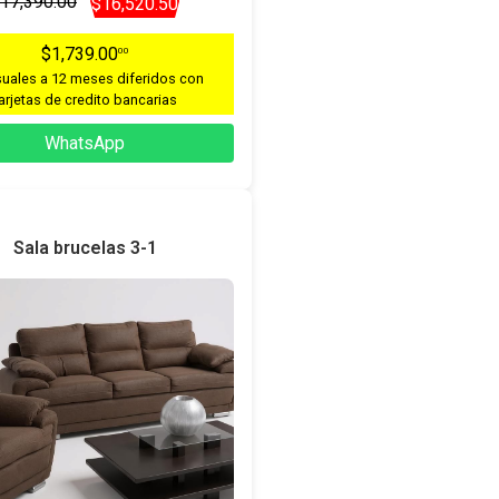
17,390.00
$16,520.50
$1,739.00
00
uales a 12 meses diferidos con
arjetas de credito bancarias
WhatsApp
Sala brucelas 3-1