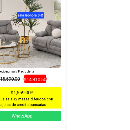
ecio normal / Precio oferta
15,590.00
$14,810.50
$1,559.00
00
uales a 12 meses diferidos con
arjetas de credito bancarias
WhatsApp