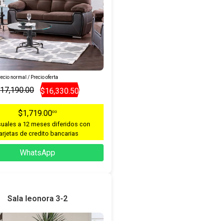
ecio normal / Precio oferta
17,190.00
$16,330.50
$1,719.00
00
uales a 12 meses diferidos con
arjetas de credito bancarias
WhatsApp
Sala leonora 3-2