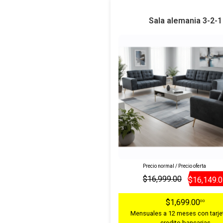
Sala alemania 3-2-1
Precio normal / Precio oferta
$16,999.00
$16,149.
$1,699.00
00
Mensuales a 12 meses con tarje
credito bancarias