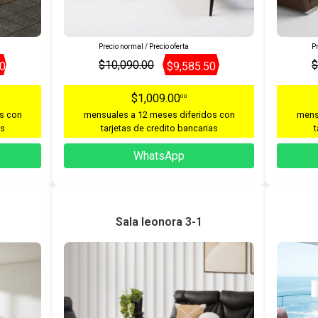
Precio normal / Precio oferta
Pr
$10,090.00
$
00
$9,585.50
$1,009.00
00
s con
mensuales a 12 meses diferidos con
mens
as
tarjetas de credito bancarias
t
WhatsApp
Sala leonora 3-1