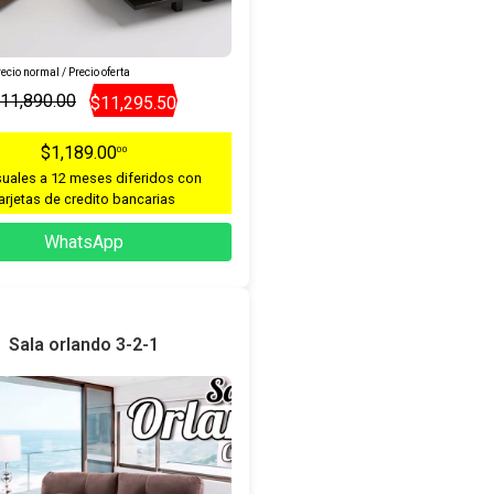
ecio normal / Precio oferta
11,890.00
$11,295.50
$1,189.00
00
uales a 12 meses diferidos con
arjetas de credito bancarias
WhatsApp
Sala orlando 3-2-1