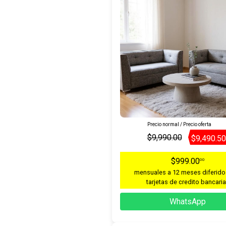
Precio normal / Precio oferta
$9,990.00
$9,490.50
$999.00
00
mensuales a 12 meses diferido
tarjetas de credito bancari
WhatsApp