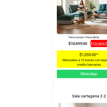
Precio normal / Precio oferta
$10,599.00
$10,069.
$1,059.00
00
Mensuales a 12 meses con tarje
credito bancarias
WhatsApp
Sala cartagena 2-2