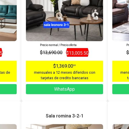
Precio normal / Precio oferta
Pr
$13,690.00
$
05
$13,005.50
$1,369.00
00
tas de
mensuales a 12 meses diferidos con
mens
tarjetas de credito bancarias
t
WhatsApp
Sala romina 3-2-1