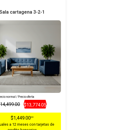
Sala cartagena 3-2-1
ecio normal / Precio oferta
14,499.00
$13,774.05
$1,449.00
00
ales a 12 meses con tarjetas de
credito bancarias