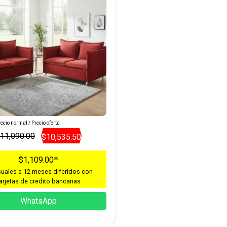
ecio normal / Precio oferta
11,090.00
$10,535.50
$1,109.00
00
uales a 12 meses diferidos con
arjetas de credito bancarias
WhatsApp