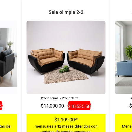
Sala olimpia 2-2
Precio normal / Precio oferta
Pr
$11,090.00
$
05
$10,535.50
$1,109.00
00
tas de
mensuales a 12 meses diferidos con
Mensu
tarjetas de credito bancarias