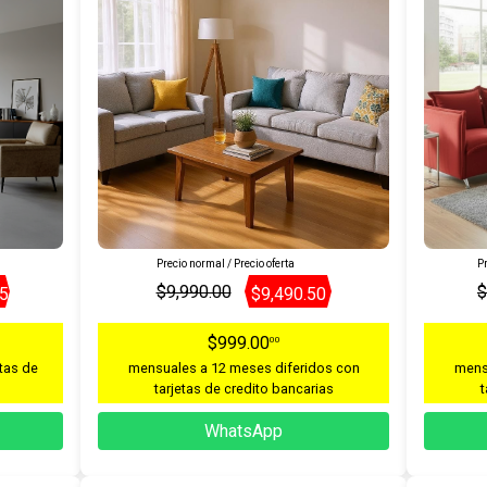
Precio normal / Precio oferta
Pr
$9,990.00
$
05
$9,490.50
$999.00
00
tas de
mensuales a 12 meses diferidos con
mens
tarjetas de credito bancarias
t
WhatsApp