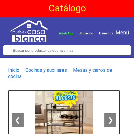
Catálogo
Menú
WhatsApp
Ubicación
Llámanos
Inicio
Cocinas y auxiliares
Mesas y carros de
cocina
❮
❯