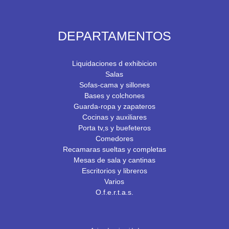
DEPARTAMENTOS
Liquidaciones d exhibicion
Salas
Sofas-cama y sillones
Bases y colchones
Guarda-ropa y zapateros
Cocinas y auxiliares
Porta tv,s y buefeteros
Comedores
Recamaras sueltas y completas
Mesas de sala y cantinas
Escritorios y libreros
Varios
O.f.e.r.t.a.s.