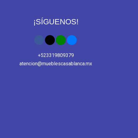
¡SÍGUENOS!
+523319809379
atencion@mueblescasablanca.mx