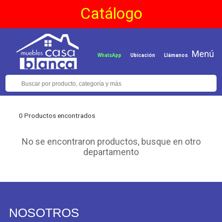
Catálogo
Menú
WhatsApp
Ubicación
Llámanos
0 Productos encontrados
No se encontraron productos, busque en otro
departamento
NOSOTROS